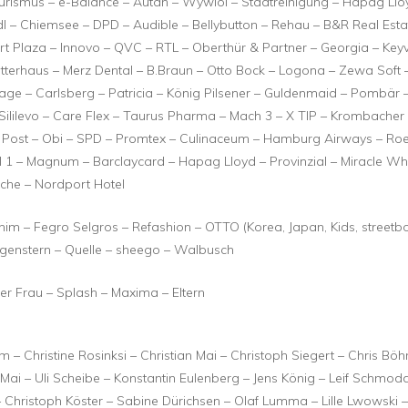
ourismus – e-Balance – Autan – Wywiol – Stadtreinigung – Hapag Llo
idl – Chiemsee – DPD – Audible – Bellybutton – Rehau – B&R Real Esta
 Plaza – Innovo – QVC – RTL – Oberthür & Partner – Georgia – Keyv
utterhaus – Merz Dental – B.Braun – Otto Bock – Logona – Zewa Soft 
lage – Carlsberg – Patricia – König Pilsener – Guldenmaid – Pombär 
ililevo – Care Flex – Taurus Pharma – Mach 3 – X TIP – Krombacher
Post – Obi – SPD – Promtex – Culinaceum – Hamburg Airways – Ro
 1 – Magnum – Barclaycard – Hapag Lloyd – Provinzial – Miracle Wh
che – Nordport Hotel
nim – Fegro Selgros – Refashion – OTTO (Korea, Japan, Kids, streetb
Morgenstern – Quelle – sheego – Walbusch
der Frau – Splash – Maxima – Eltern
– Christine Rosinksi – Christian Mai – Christoph Siegert – Chris Böh
 Mai – Uli Scheibe – Konstantin Eulenberg – Jens König – Leif Schmod
 Christoph Köster – Sabine Dürichsen – Olaf Lumma – Lille Lwowski 