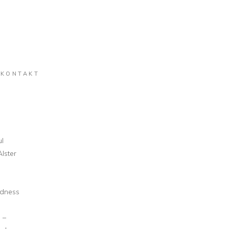
KONTAKT
ul
lster
adness
 –