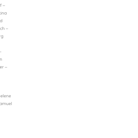
f –
tina
rd
sch –
rg
–
en
er –
Helene
Samuel