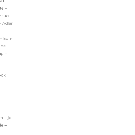
yd –
te –
isual
– Adler
–
 – Eon-
edel
ip –
ook,
m – Jo
de –
–