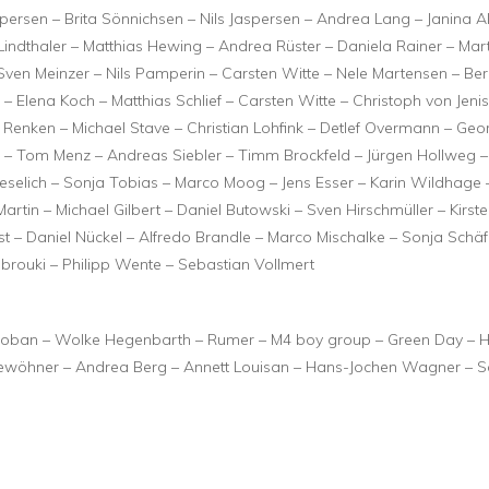
sen – Brita Sönnichsen – Nils Jaspersen – Andrea Lang – Janina Al
Lindthaler – Matthias Hewing – Andrea Rüster – Daniela Rainer – Mar
 Sven Meinzer – Nils Pamperin – Carsten Witte – Nele Martensen – Be
– Elena Koch – Matthias Schlief – Carsten Witte – Christoph von Jeni
 Renken – Michael Stave – Christian Lohfink – Detlef Overmann – Geo
l – Tom Menz – Andreas Siebler – Timm Brockfeld – Jürgen Hollweg –
eselich – Sonja Tobias – Marco Moog – Jens Esser – Karin Wildhage 
Martin – Michael Gilbert – Daniel Butowski – Sven Hirschmüller – Kirst
rst – Daniel Nückel – Alfredo Brandle – Marco Mischalke – Sonja Schäf
ebrouki – Philipp Wente – Sebastian Vollmert
Groban – Wolke Hegenbarth – Rumer – M4 boy group – Green Day – 
 Niewöhner – Andrea Berg – Annett Louisan – Hans-Jochen Wagner – 