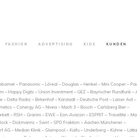
FASHION
ADVERTISING
KIDS
KUNDEN
ebamet – Panasonic – Lóreal – Douglas – Henkel – Mini Cooper – Pa
kom – Happy Digits – Union Investment – GEZ – Bayrischer Rundfunk – A
– Delta Radio – Birkenhof – Karstadt – Deutsche Post – Laiser Aid –
etics – Conergy AG – Nivea – Mach 3 – Bosch – Carlsberg Bier –
rkett – RSH – Granini – EWE – Eon-Avacon – ESPRIT – Travellite – M
Bock – Dickmanns – Swirl – SPD Fraktion – Aachen Münchener –
 AG – Median Klinik – Glampool – Kaifu – Underberg – Kühne – Lätta