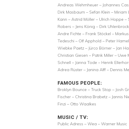
Andreas Wehmheuer – Johannes Casper
Dirk Masbaum – Sefan Klein – Miriam 
Kann – Astrid Möller – Ulrich Hoppe –
Robers – Jens König – Dirk Uhlenbrock 
Andre Fichte – Frank Stöckel – Markus
Tedeschi – Olf Apphold – Peter Hame
Wiebke Paetz – Jürco Börner – Jan Ha
Christian Giesen – Patrik Miller – Uwe 
Schnell – Janna Tode – Henrik Ellerho
Adrea Rüster – Janina Alff – Dennis M
FAMOUS PEOPLE:
Broklyn Bounce – Truck Stop – Josh 
Fischer – Christina Brabetz – Jannis
Finzi – Otto Waalkes
MUSIC / TV:
Public Adress – Wea – Warner Music