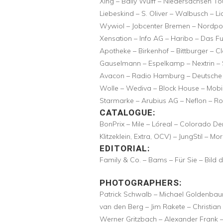
Xing – Bally Wulff – Niedersachsen T
Liebeskind – S. Oliver – Walbusch – L
Wywiol – Jobcenter Bremen – Nordport
Xensation – Info AG – Haribo – Das F
Apotheke – Birkenhof – Bittburger – C
Gauselmann – Espelkamp – Nextrin – S
Avacon – Radio Hamburg – Deutsche 
Wolle – Wediva – Block House – Mobil
Starmarke – Arubius AG – Neflon – Ro
CATALOGUE:
BonPrix – Mile – Lóreal – Colorado De
Klitzeklein, Extra, OCV) – JungStil – 
EDITORIAL:
Family & Co. – Bams – Für Sie – Bild 
PHOTOGRAPHERS:
Patrick Schwalb – Michael Goldenbaum 
van den Berg – Jim Rakete – Christian
Werner Gritzbach – Alexander Frank –