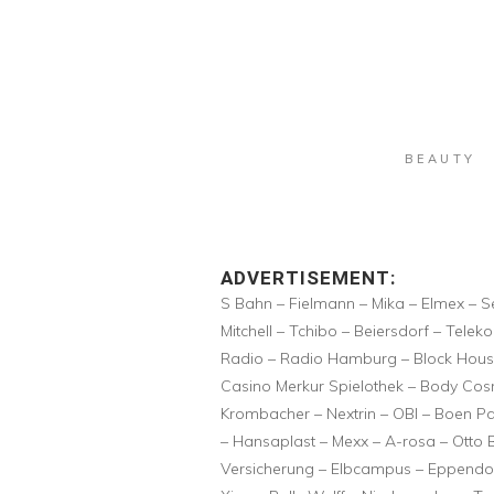
BEAUTY
ADVERTISEMENT:
S Bahn – Fielmann – Mika – Elmex – S
Mitchell – Tchibo – Beiersdorf – Tele
Radio – Radio Hamburg – Block House 
Casino Merkur Spielothek – Body Cosm
Krombacher – Nextrin – OBI – Boen Pa
– Hansaplast – Mexx – A-rosa – Otto 
Versicherung – Elbcampus – Eppendorf